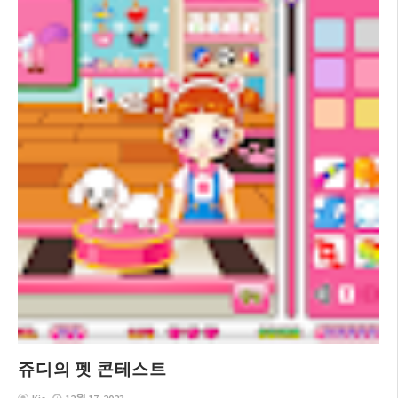
쥬디의 펫 콘테스트