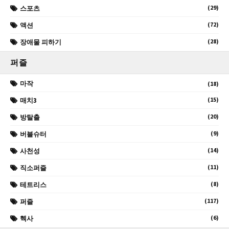
(29)
스포츠
(72)
액션
(28)
장애물 피하기
퍼즐
마작
(18)
(15)
매치3
(20)
방탈출
(9)
버블슈터
(14)
사천성
(11)
직소퍼즐
(8)
테트리스
(117)
퍼즐
(6)
헥사