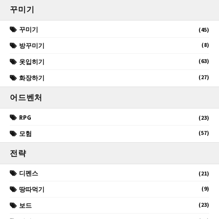
꾸미기
꾸미기
(45)
(8)
방꾸미기
(63)
옷입히기
(27)
화장하기
어드벤처
RPG
(23)
(57)
모험
전략
디펜스
(21)
(9)
땅따먹기
(23)
보드