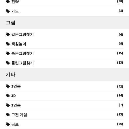
(38)
전략
(8)
카드
그림
같은그림찾기
(6)
(9)
색칠놀이
(15)
숨은그림찾기
(13)
틀린그림찾기
기타
2인용
(42)
(14)
3D
(7)
3인용
(13)
고전 게임
(20)
공포