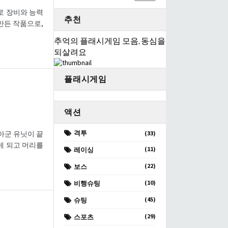
드로 장비와 능력
추천
 만든 작품으로,
추억의 플래시게임 모음, 동심을
되살려요
플래시게임
액션
격투
 아군 유닛이 끝
(33)
게 되고 머리를
(11)
레이싱
(22)
보스
(10)
비행슈팅
(45)
슈팅
(29)
스포츠