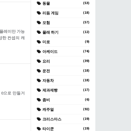
(53)
동물
(18)
리듬 게임
(57)
모험
 플레이만 가능
(12)
몰래 하기
양한 컨셉의 캐
(9)
미로
(74)
아케이드
(39)
요리
(18)
운전
(18)
자동차
(17)
제과제빵
 0으로 만들거
(6)
좀비
(92)
캐주얼
(19)
크리스마스
(19)
타이쿤