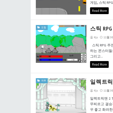
게임, 스틱 RP
Read More
스틱 RPG
모험
Kjs
11월 30
스틱 RPG 주
하는 몬스터들을
그리고...
Read More
일렉트릭맨 2
격투
Kjs
11월 30
일렉트릭맨 2 T
무찌르고 결승
우 좋고 화려한 