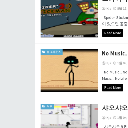
Kjs
8월 17,
Spider Sti
이 있으면 공중
Read More
No Music..
뉴그라운즈
Kjs
1월 05,
No Music..
Music... N
Read More
샤오샤오 
격투
Kjs
1월 04,
샤오샤오 9 키