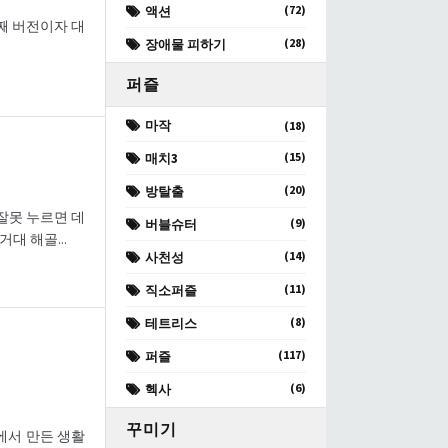
(72)
액션
째 버전이자 대
(28)
장애물 피하기
퍼즐
마작
(18)
(15)
매치3
(20)
방탈출
 잘못 누르면 데
(9)
버블슈터
대 해골...
(14)
사천성
(11)
직소퍼즐
(8)
테트리스
(117)
퍼즐
(6)
헥사
꾸미기
dio에서 만든 생활