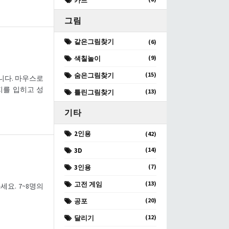
카드
그림
같은그림찾기
(6)
(9)
색칠놀이
(15)
숨은그림찾기
e입니다. 마우스로
지를 입히고 성
(13)
틀린그림찾기
기타
2인용
(42)
(14)
3D
(7)
3인용
(13)
고전 게임
택하세요. 7~8명의
(20)
공포
(12)
달리기