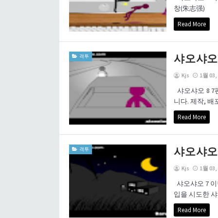
창(朱志强)
Read More
샤오샤오 
격투
Kjs
1월 03,
샤오샤오 8 
니다. 제작, 
Read More
샤오샤오 
격투
Kjs
1월 03,
샤오샤오 7 
입을 시도한 샤
Read More