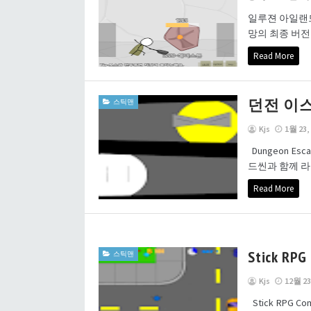
일루젼 아일랜드
망의 최종 버전입니
Read More
던전 이
스틱맨
Kjs
1월 23,
Dungeon 
드씬과 함께 라
Read More
Stick RPG
스틱맨
Kjs
12월 23
Stick RPG C