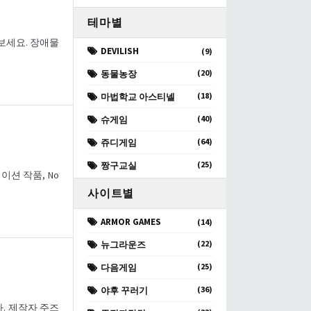
테마별
해 보세요. 장애물
DEVILISH
(9)
(20)
동물농장
(18)
마법학교 아스티넬
(40)
슈게임
(64)
쥬디게임
(25)
짱구교실
메이션 작품, No
사이트별
ARMOR GAMES
(14)
(22)
뉴그라운즈
(25)
다음게임
(36)
야후 꾸러기
. 제작자 주즈