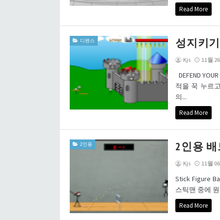
Read More
성지키기 (De
디펜스
Kjs
11월 26
DEFEND YO
적을 꾹 누르고
의...
Read More
2인용 
2인용
Kjs
11월 06
Stick Figur
스틱맨 중에 원
Read More