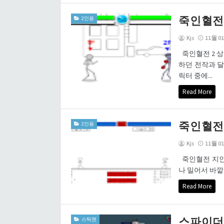
죽인혈전 
2인용
Kjs
11월 01
죽인혈전 2 상
하던 전작과 달
릭터 중에...
Read More
죽인혈전 
2인용
Kjs
11월 01
죽인혈전 지인과
나 밀어서 바깥으로
Read More
스파이더
스틱맨