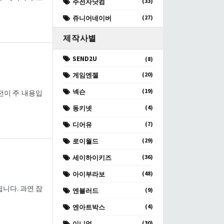
(33)
주전자닷컴
(27)
쥬니어네이버
제작사별
SEND2U
(8)
(20)
게임엔젤
(19)
넥슨
전이 주 내용입
(4)
동키넷
(7)
디어유
(29)
로이월드
(36)
세이하이키즈
(48)
아이부라보
니다. 과연 잠
(9)
엔블러드
(4)
엔아트박스
(30)
이니엄