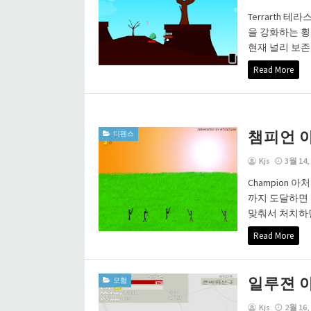
Terrarth 
을 강화하는 횡
현재 널리 보존된 
Read More
챔피언 아처
디펜스
Kjs
3월 14,
Champion
까지 도달하면 
맞춰서 처치하면 
Read More
일루젼 아일랜
모험
Kjs
2월 16,