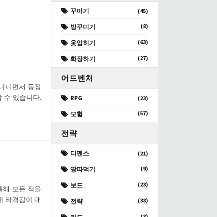
꾸미기
(45)
(8)
방꾸미기
(63)
옷입히기
(27)
화장하기
어드벤처
아다니면서 등장
 수 있습니다.
RPG
(23)
(57)
모험
전략
디펜스
(21)
(9)
땅따먹기
(23)
보드
 통해 모든 적을
해 타격감이 매
(38)
전략
(8)