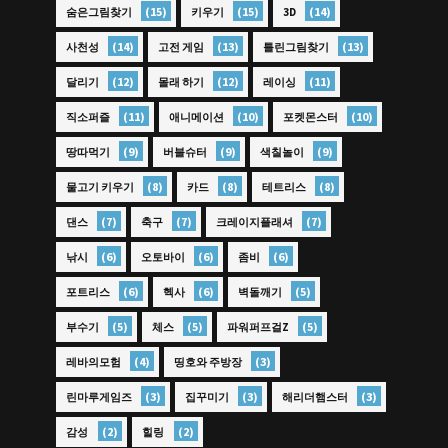
(15)
(15)
(14)
숨은그림찾기
키우기
3D
(14)
(13)
(13)
사천성
고전 게임
틀린그림찾기
(12)
(12)
(11)
달리기
몰래 하기
레이싱
(11)
(10)
(10)
직소퍼즐
애니메이션
포켓몬스터
(9)
(9)
(9)
땅따먹기
버블슈터
색칠놀이
(8)
(8)
(8)
물고기 키우기
카드
테트리스
(7)
(7)
(7)
댄스
축구
크레이지플래셔
(6)
(6)
(6)
낚시
오토바이
좀비
(6)
(6)
(5)
포트리스
헥사
벽돌깨기
(5)
(5)
(5)
부수기
체스
파워퍼프걸Z
(4)
(3)
레바의모험
띵호와 주방장
(3)
(3)
(3)
린마루게임즈
집꾸미기
해리더햄스터
(2)
(2)
감성
힐링