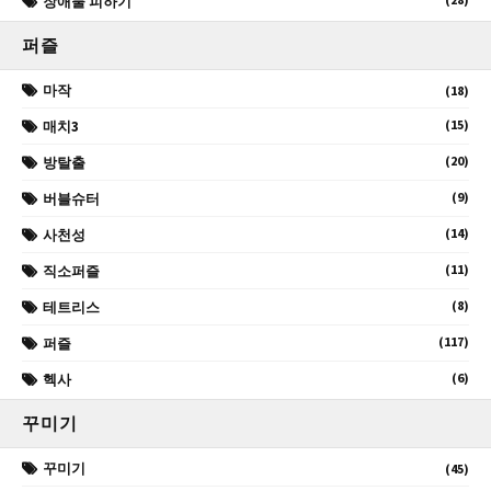
장애물 피하기
퍼즐
마작
(18)
(15)
매치3
(20)
방탈출
(9)
버블슈터
(14)
사천성
(11)
직소퍼즐
(8)
테트리스
(117)
퍼즐
(6)
헥사
꾸미기
꾸미기
(45)