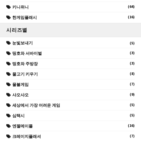
(64)
키니위니
(16)
한게임플래시
시리즈별
눈빛보내기
(5)
(3)
띵호와 서바이벌
(3)
띵호와 주방장
(8)
물고기 키우기
(7)
물불게임
(9)
샤오샤오
(5)
세상에서 가장 어려운 게임
(5)
심택시
(16)
엔젤메이플
(7)
크레이지플래셔