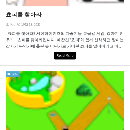
쵸피를 찾아라
Kjs
10월 19, 2023
쵸피를 찾아라!! 세이하이키즈의 다중지능 교육용 게임, 강아지 키
우기 - 쵸피를 찾아라입니다. 애완견 '쵸피'와 함께 산책하던 짱아는
갑자기 무언가에 홀린 듯 어딘가로 가버린 쵸피를 잃어버리고 마...
Read More
교육