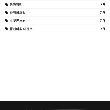
(8)
톰과제리
(19)
파워퍼프걸
(10)
포켓몬스터
(7)
풍선타워 디펜스