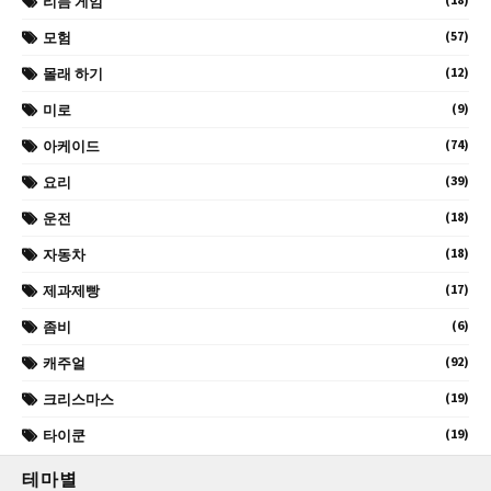
리듬 게임
(57)
모험
(12)
몰래 하기
(9)
미로
(74)
아케이드
(39)
요리
(18)
운전
(18)
자동차
(17)
제과제빵
(6)
좀비
(92)
캐주얼
(19)
크리스마스
(19)
타이쿤
테마별