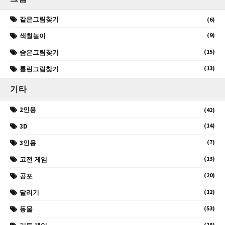
같은그림찾기
(6)
(9)
색칠놀이
(15)
숨은그림찾기
(13)
틀린그림찾기
기타
2인용
(42)
(14)
3D
(7)
3인용
(13)
고전 게임
(20)
공포
(12)
달리기
(53)
동물
(18)