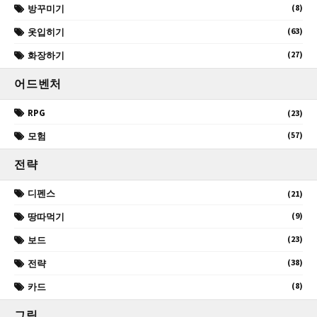
(8)
방꾸미기
(63)
옷입히기
(27)
화장하기
어드벤처
RPG
(23)
(57)
모험
전략
디펜스
(21)
(9)
땅따먹기
(23)
보드
(38)
전략
(8)
카드
그림