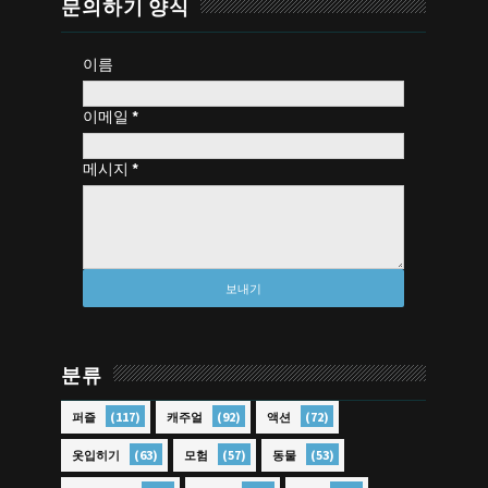
문의하기 양식
이름
이메일
*
메시지
*
분류
(117)
(92)
(72)
퍼즐
캐주얼
액션
(63)
(57)
(53)
옷입히기
모험
동물