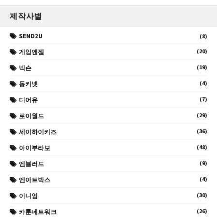
제작사별
SEND2U
(8)
(20)
게임엔젤
(19)
넥슨
(4)
동키넷
(7)
디어유
(29)
로이월드
(36)
세이하이키즈
(48)
아이부라보
(9)
엔블러드
(4)
엔아트박스
(30)
이니엄
(26)
카툰네트워크