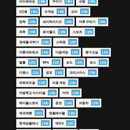
(48)
(45)
(45)
아이부라보
꾸미기
슈팅
(42)
(40)
(39)
2인용
슈게임
요리
(38)
(36)
(36)
전략
세이하이키즈
야후 꾸러기
(33)
(29)
(29)
격투
로이월드
스포츠
(28)
(26)
장애물 피하기
스틱맨
(26)
(25)
(25)
카툰네트워크
다음게임
짱구교실
(25)
(23)
(23)
(22)
탈출
RPG
보드
보스
(21)
(20)
(19)
디펜스
공포
크리스마스
(19)
(18)
파워퍼프걸
리듬 게임
(18)
(18)
마법학교 아스티넬
마작
(18)
(18)
(18)
메이플스토리
운전
자동차
(17)
(16)
제과제빵
엔젤메이플
(16)
(15)
한게임플래시
매치3