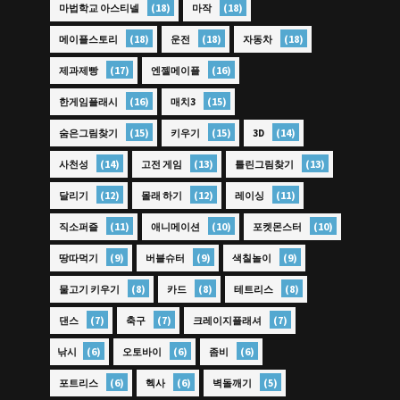
(18)
(18)
마법학교 아스티넬
마작
(18)
(18)
(18)
메이플스토리
운전
자동차
(17)
(16)
제과제빵
엔젤메이플
(16)
(15)
한게임플래시
매치3
(15)
(15)
(14)
숨은그림찾기
키우기
3D
(14)
(13)
(13)
사천성
고전 게임
틀린그림찾기
(12)
(12)
(11)
달리기
몰래 하기
레이싱
(11)
(10)
(10)
직소퍼즐
애니메이션
포켓몬스터
(9)
(9)
(9)
땅따먹기
버블슈터
색칠놀이
(8)
(8)
(8)
물고기 키우기
카드
테트리스
(7)
(7)
(7)
댄스
축구
크레이지플래셔
(6)
(6)
(6)
낚시
오토바이
좀비
(6)
(6)
(5)
포트리스
헥사
벽돌깨기