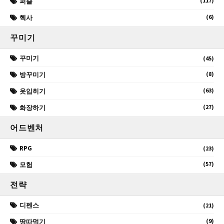
(117)
퍼즐
(6)
헥사
꾸미기
꾸미기
(45)
(8)
방꾸미기
(63)
옷입히기
(27)
화장하기
어드벤처
RPG
(23)
(57)
모험
전략
디펜스
(21)
(9)
땅따먹기