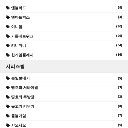
(9)
엔블러드
(4)
엔아트박스
(30)
이니엄
(26)
카툰네트워크
(64)
키니위니
(16)
한게임플래시
시리즈별
눈빛보내기
(5)
(3)
띵호와 서바이벌
(3)
띵호와 주방장
(8)
물고기 키우기
(7)
물불게임
(9)
샤오샤오