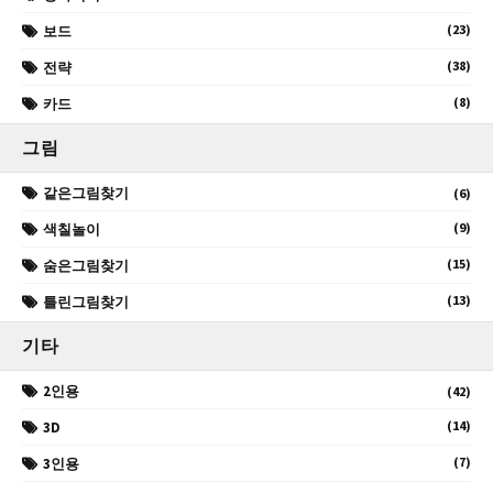
(23)
보드
(38)
전략
(8)
카드
그림
같은그림찾기
(6)
(9)
색칠놀이
(15)
숨은그림찾기
(13)
틀린그림찾기
기타
2인용
(42)
(14)
3D
(7)
3인용