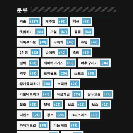
분류
(117)
(92)
(72)
퍼즐
캐주얼
액션
(63)
(57)
(53)
옷입히기
모험
동물
(48)
(45)
(45)
아이부라보
꾸미기
슈팅
(42)
(40)
(39)
2인용
슈게임
요리
(38)
(36)
(36)
전략
세이하이키즈
야후 꾸러기
(33)
(29)
(29)
격투
로이월드
스포츠
(28)
(26)
장애물 피하기
스틱맨
(26)
(25)
(25)
카툰네트워크
다음게임
짱구교실
(25)
(23)
(23)
(22)
탈출
RPG
보드
보스
(21)
(20)
(19)
디펜스
공포
크리스마스
(19)
(18)
파워퍼프걸
리듬 게임