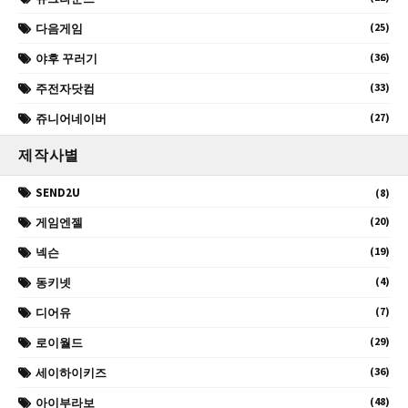
(25)
다음게임
(36)
야후 꾸러기
(33)
주전자닷컴
(27)
쥬니어네이버
제작사별
SEND2U
(8)
(20)
게임엔젤
(19)
넥슨
(4)
동키넷
(7)
디어유
(29)
로이월드
(36)
세이하이키즈
(48)
아이부라보