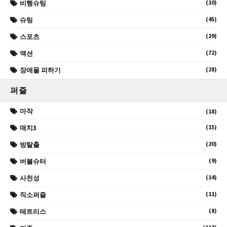
(10)
비행슈팅
(45)
슈팅
(29)
스포츠
(72)
액션
(28)
장애물 피하기
퍼즐
마작
(18)
(15)
매치3
(20)
방탈출
(9)
버블슈터
(14)
사천성
(11)
직소퍼즐
(8)
테트리스