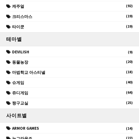
(92)
캐주얼
(19)
크리스마스
(19)
타이쿤
테마별
DEVILISH
(9)
(20)
동물농장
(18)
마법학교 아스티넬
(40)
슈게임
(64)
쥬디게임
(25)
짱구교실
사이트별
ARMOR GAMES
(14)
(22)
뉴그라운즈