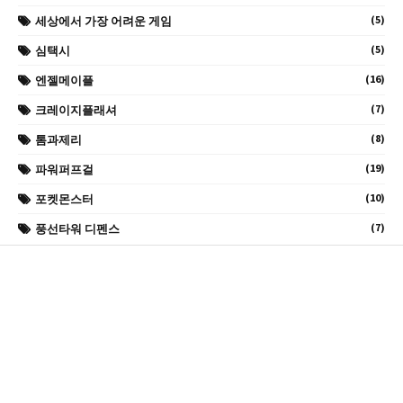
(5)
세상에서 가장 어려운 게임
(5)
심택시
(16)
엔젤메이플
(7)
크레이지플래셔
(8)
톰과제리
(19)
파워퍼프걸
(10)
포켓몬스터
(7)
풍선타워 디펜스