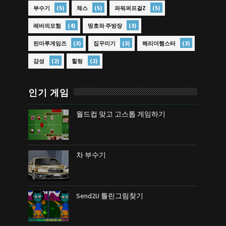
(5)
(5)
(5)
부수기
체스
파워퍼프걸Z
(4)
(3)
레바의모험
띵호와 주방장
(3)
(3)
(3)
린마루게임즈
집꾸미기
해리더햄스터
(2)
(2)
감성
힐링
인기 게임
월드컵 맞고 고스톱 게임하기
차 부수기
Send2U 틀린그림찾기