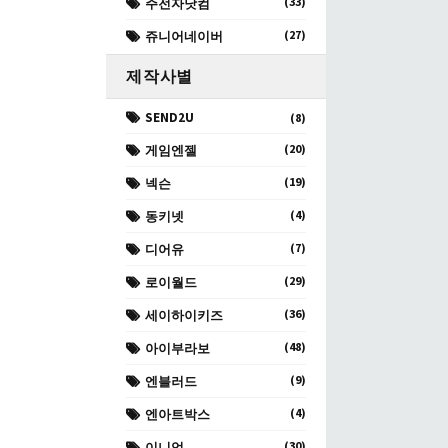
(33)
주전자닷컴
(27)
쥬니어네이버
제작사별
SEND2U
(8)
(20)
게임엔젤
(19)
넥슨
(4)
동키넷
(7)
디어유
(29)
로이월드
(36)
세이하이키즈
(48)
아이부라보
(9)
엔블러드
(4)
엔아트박스
(30)
이니엄