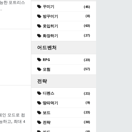
 가능한 포트리스
꾸미기
(45)
.
(8)
방꾸미기
(63)
옷입히기
(27)
화장하기
어드벤처
RPG
(23)
(57)
모험
전략
디펜스
(21)
(9)
땅따먹기
(23)
보드
페인 모드로 컴
능하고, 최대 4
(38)
전략
(8)