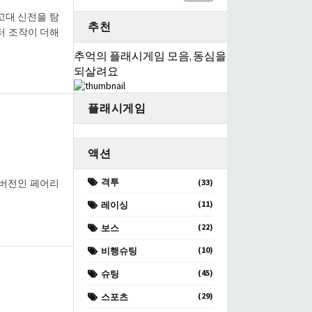
고대 신전을 탐
추천
터 조작이 더해
추억의 플래시게임 모음, 동심을
되살려요
플래시게임
액션
격투
섯 번째 버전인 페어리
(33)
(11)
레이싱
(22)
보스
(10)
비행슈팅
(45)
슈팅
(29)
스포츠