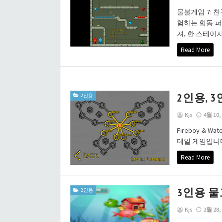
물불게임 7: 
험하는 협동 퍼
져, 한 스테이지
Read More
2인용, 
2인용
Kjs
4월 10,
Fireboy & W
테일 게임입니다
Read More
3인용 
2인용
Kjs
2월 28,