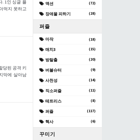
. 1인 싱글 플
(72)
액션
잡아먹지 못하고
(28)
장애물 피하기
퍼즐
마작
(18)
(15)
매치3
(20)
방탈출
 할당된 공격 키
(9)
버블슈터
마지막에 살아남
(14)
사천성
(11)
직소퍼즐
(8)
테트리스
(117)
퍼즐
(6)
헥사
꾸미기