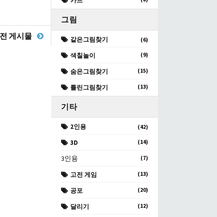
카드
그림
전 게시물
같은그림찾기
(6)
(9)
색칠놀이
(15)
숨은그림찾기
(13)
틀린그림찾기
기타
2인용
(42)
(14)
3D
3인용
(7)
(13)
고전 게임
(20)
공포
(12)
달리기