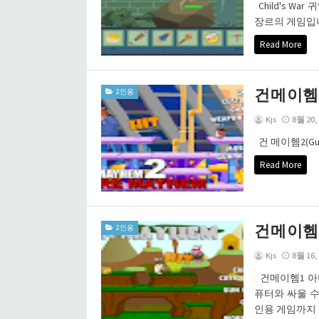
Child's W
장르의 게임입니
Read More
건메이헴
2인용
Kjs
8월 20,
건 메이헴2(G
Read More
건메이헴
2인용
Kjs
8월 16,
건메이헴1 아
퓨터와 싸울 수도
인용 게임까지 