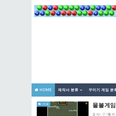
제작사 분류
꾸미기 게임 분
HOME
물불게임 7: 
2인용
Kjs
7월 28,