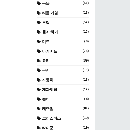
(53)
동물
(18)
리듬 게임
(57)
모험
(12)
몰래 하기
(9)
미로
(74)
아케이드
(39)
요리
(18)
운전
(18)
자동차
(17)
제과제빵
(6)
좀비
(92)
캐주얼
(19)
크리스마스
(19)
타이쿤