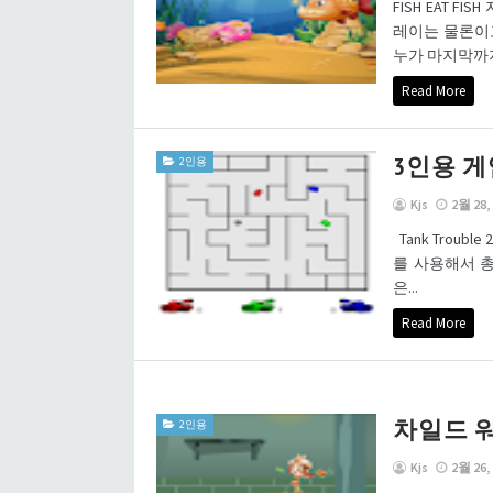
FISH EAT 
레이는 물론이고
누가 마지막까지 
Read More
3인용 게
2인용
Kjs
2월 28,
Tank Trou
를 사용해서 
은...
Read More
차일드 
2인용
Kjs
2월 26,