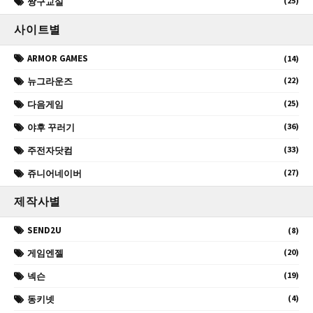
(25)
짱구교실
사이트별
ARMOR GAMES
(14)
(22)
뉴그라운즈
(25)
다음게임
(36)
야후 꾸러기
(33)
주전자닷컴
(27)
쥬니어네이버
제작사별
SEND2U
(8)
(20)
게임엔젤
(19)
넥슨
(4)
동키넷