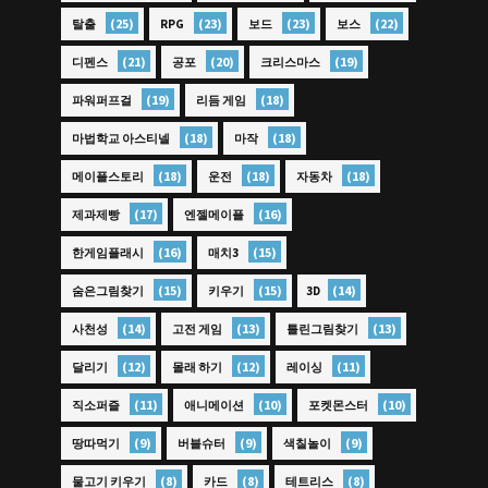
(25)
(23)
(23)
(22)
탈출
RPG
보드
보스
(21)
(20)
(19)
디펜스
공포
크리스마스
(19)
(18)
파워퍼프걸
리듬 게임
(18)
(18)
마법학교 아스티넬
마작
(18)
(18)
(18)
메이플스토리
운전
자동차
(17)
(16)
제과제빵
엔젤메이플
(16)
(15)
한게임플래시
매치3
(15)
(15)
(14)
숨은그림찾기
키우기
3D
(14)
(13)
(13)
사천성
고전 게임
틀린그림찾기
(12)
(12)
(11)
달리기
몰래 하기
레이싱
(11)
(10)
(10)
직소퍼즐
애니메이션
포켓몬스터
(9)
(9)
(9)
땅따먹기
버블슈터
색칠놀이
(8)
(8)
(8)
물고기 키우기
카드
테트리스