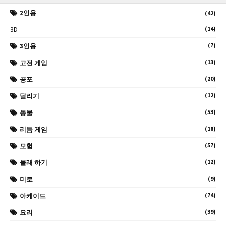
2인용
(42)
3D
(14)
(7)
3인용
(13)
고전 게임
(20)
공포
(12)
달리기
(53)
동물
(18)
리듬 게임
(57)
모험
(12)
몰래 하기
(9)
미로
(74)
아케이드
(39)
요리