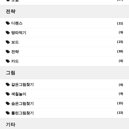
전략
디펜스
(21)
(9)
땅따먹기
(23)
보드
(38)
전략
(8)
카드
그림
같은그림찾기
(6)
(9)
색칠놀이
(15)
숨은그림찾기
(13)
틀린그림찾기
기타