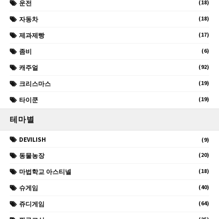
(18)
운전
(18)
자동차
(17)
제과제빵
(6)
좀비
(92)
캐주얼
(19)
크리스마스
(19)
타이쿤
테마별
DEVILISH
(9)
(20)
동물농장
(18)
마법학교 아스티넬
(40)
슈게임
(64)
쥬디게임