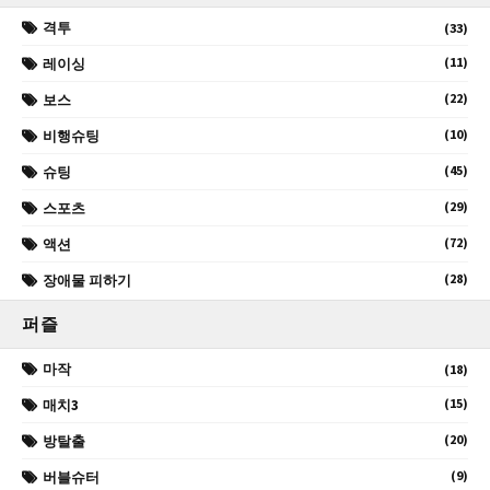
격투
(33)
(11)
레이싱
(22)
보스
(10)
비행슈팅
(45)
슈팅
(29)
스포츠
(72)
액션
(28)
장애물 피하기
퍼즐
마작
(18)
(15)
매치3
(20)
방탈출
(9)
버블슈터