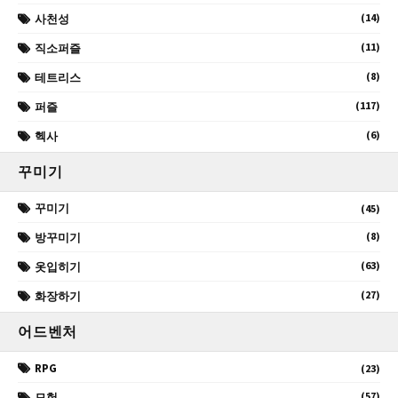
(14)
사천성
(11)
직소퍼즐
(8)
테트리스
(117)
퍼즐
(6)
헥사
꾸미기
꾸미기
(45)
(8)
방꾸미기
(63)
옷입히기
(27)
화장하기
어드벤처
RPG
(23)
(57)
모험