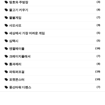
(3)
띵호와 주방장
(8)
물고기 키우기
(7)
물불게임
(9)
샤오샤오
(5)
세상에서 가장 어려운 게임
(5)
심택시
(16)
엔젤메이플
(7)
크레이지플래셔
(8)
톰과제리
(19)
파워퍼프걸
(10)
포켓몬스터
(7)
풍선타워 디펜스