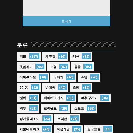
분류
(117)
(92)
(72)
퍼즐
캐주얼
액션
(63)
(57)
(53)
옷입히기
모험
동물
(48)
(45)
(45)
아이부라보
꾸미기
슈팅
(42)
(40)
(39)
2인용
슈게임
요리
(38)
(36)
(36)
전략
세이하이키즈
야후 꾸러기
(33)
(29)
(29)
격투
로이월드
스포츠
(28)
(26)
장애물 피하기
스틱맨
(26)
(25)
(25)
카툰네트워크
다음게임
짱구교실