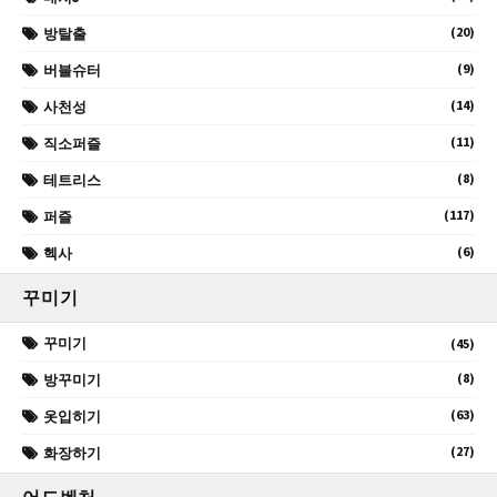
(20)
방탈출
(9)
버블슈터
(14)
사천성
(11)
직소퍼즐
(8)
테트리스
(117)
퍼즐
(6)
헥사
꾸미기
꾸미기
(45)
(8)
방꾸미기
(63)
옷입히기
(27)
화장하기