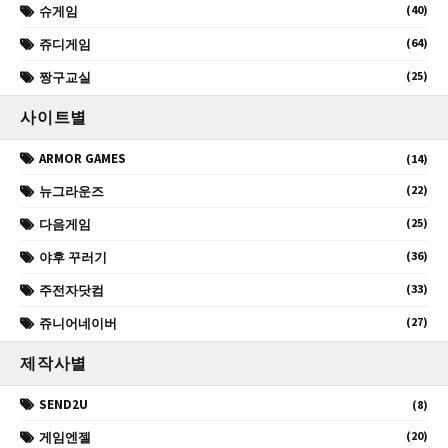
(40)
슈게임
(64)
쥬디게임
(25)
짱구교실
사이트별
ARMOR GAMES
(14)
(22)
뉴그라운즈
(25)
다음게임
(36)
야후 꾸러기
(33)
주전자닷컴
(27)
쥬니어네이버
제작사별
SEND2U
(8)
(20)
게임엔젤