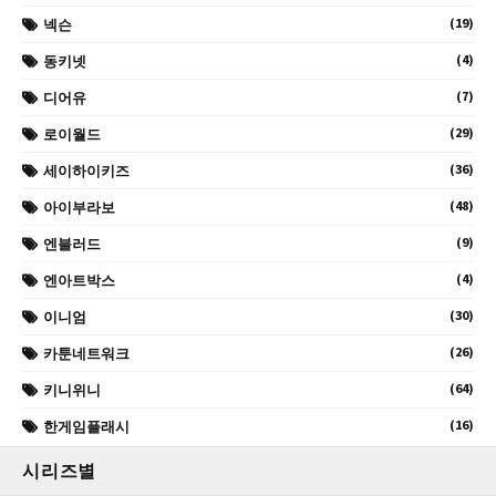
(19)
넥슨
(4)
동키넷
(7)
디어유
(29)
로이월드
(36)
세이하이키즈
(48)
아이부라보
(9)
엔블러드
(4)
엔아트박스
(30)
이니엄
(26)
카툰네트워크
(64)
키니위니
(16)
한게임플래시
시리즈별