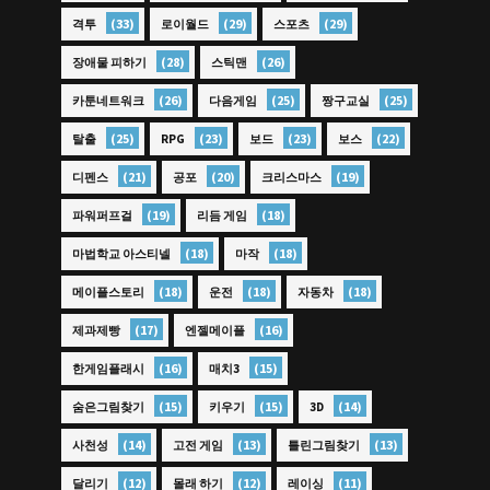
(33)
(29)
(29)
격투
로이월드
스포츠
(28)
(26)
장애물 피하기
스틱맨
(26)
(25)
(25)
카툰네트워크
다음게임
짱구교실
(25)
(23)
(23)
(22)
탈출
RPG
보드
보스
(21)
(20)
(19)
디펜스
공포
크리스마스
(19)
(18)
파워퍼프걸
리듬 게임
(18)
(18)
마법학교 아스티넬
마작
(18)
(18)
(18)
메이플스토리
운전
자동차
(17)
(16)
제과제빵
엔젤메이플
(16)
(15)
한게임플래시
매치3
(15)
(15)
(14)
숨은그림찾기
키우기
3D
(14)
(13)
(13)
사천성
고전 게임
틀린그림찾기
(12)
(12)
(11)
달리기
몰래 하기
레이싱