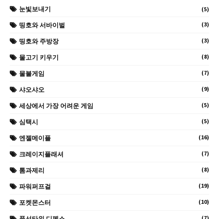
눈빛보내기
(5)
(3)
띵호와 서바이벌
(3)
띵호와 주방장
(8)
물고기 키우기
(7)
물불게임
(9)
샤오샤오
(5)
세상에서 가장 어려운 게임
(5)
심택시
(16)
엔젤메이플
(7)
크레이지플래셔
(8)
톰과제리
(19)
파워퍼프걸
(10)
포켓몬스터
(7)
풍선타워 디펜스