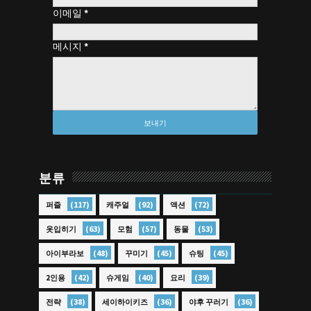
이메일
*
메시지
*
분류
(117)
(92)
(72)
퍼즐
캐주얼
액션
(63)
(57)
(53)
옷입히기
모험
동물
(48)
(45)
(45)
아이부라보
꾸미기
슈팅
(42)
(40)
(39)
2인용
슈게임
요리
(38)
(36)
(36)
전략
세이하이키즈
야후 꾸러기