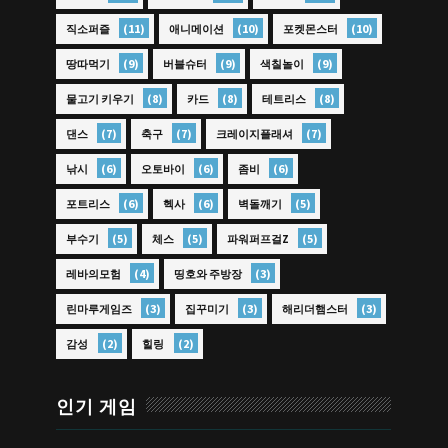
(11)
(10)
(10)
직소퍼즐
애니메이션
포켓몬스터
(9)
(9)
(9)
땅따먹기
버블슈터
색칠놀이
(8)
(8)
(8)
물고기 키우기
카드
테트리스
(7)
(7)
(7)
댄스
축구
크레이지플래셔
(6)
(6)
(6)
낚시
오토바이
좀비
(6)
(6)
(5)
포트리스
헥사
벽돌깨기
(5)
(5)
(5)
부수기
체스
파워퍼프걸Z
(4)
(3)
레바의모험
띵호와 주방장
(3)
(3)
(3)
린마루게임즈
집꾸미기
해리더햄스터
(2)
(2)
감성
힐링
인기 게임