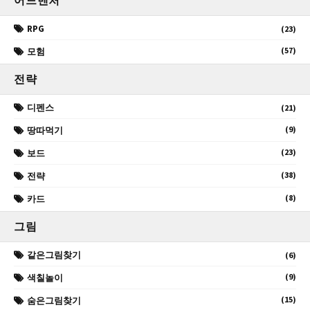
어드벤처
RPG
(23)
(57)
모험
전략
디펜스
(21)
(9)
땅따먹기
(23)
보드
(38)
전략
(8)
카드
그림
같은그림찾기
(6)
(9)
색칠놀이
(15)
숨은그림찾기