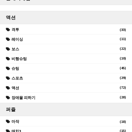
액션
격투
(33)
(11)
레이싱
(22)
보스
(10)
비행슈팅
(45)
슈팅
(29)
스포츠
(72)
액션
(28)
장애물 피하기
퍼즐
마작
(18)
(15)
매치3