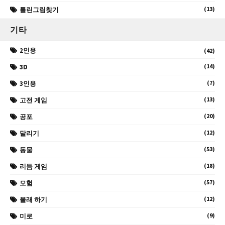
(13)
틀린그림찾기
기타
2인용
(42)
(14)
3D
(7)
3인용
(13)
고전 게임
(20)
공포
(12)
달리기
(53)
동물
(18)
리듬 게임
(57)
모험
(12)
몰래 하기
(9)
미로