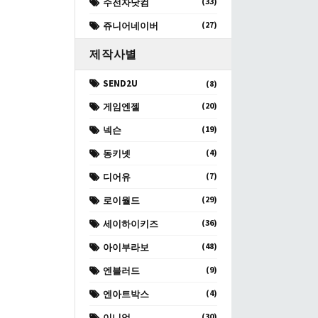
(33)
주전자닷컴
(27)
쥬니어네이버
제작사별
SEND2U
(8)
(20)
게임엔젤
(19)
넥슨
(4)
동키넷
(7)
디어유
(29)
로이월드
(36)
세이하이키즈
(48)
아이부라보
(9)
엔블러드
(4)
엔아트박스
(30)
이니엄