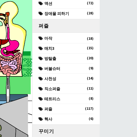
(72)
액션
(28)
장애물 피하기
퍼즐
마작
(18)
(15)
매치3
(20)
방탈출
(9)
버블슈터
(14)
사천성
(11)
직소퍼즐
(8)
테트리스
(117)
퍼즐
(6)
헥사
꾸미기