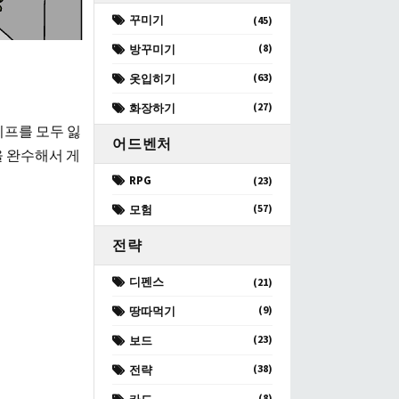
꾸미기
(45)
(8)
방꾸미기
(63)
옷입히기
(27)
화장하기
이프를 모두 잃
어드벤처
을 완수해서 게
RPG
(23)
(57)
모험
전략
디펜스
(21)
(9)
땅따먹기
(23)
보드
(38)
전략
(8)