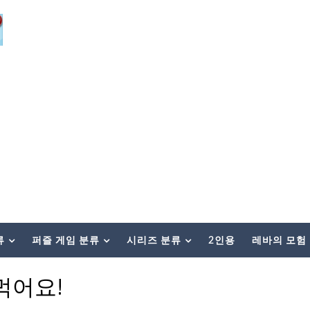
류
퍼즐 게임 분류
시리즈 분류
2인용
레바의 모험
먹어요!