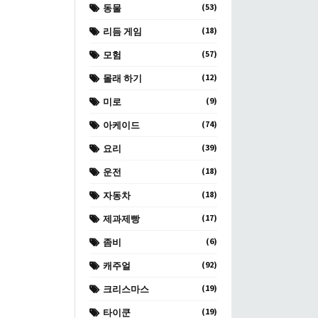
(53)
동물
(18)
리듬 게임
(57)
모험
(12)
몰래 하기
(9)
미로
(74)
아케이드
(39)
요리
(18)
운전
(18)
자동차
(17)
제과제빵
(6)
좀비
(92)
캐주얼
(19)
크리스마스
(19)
타이쿤