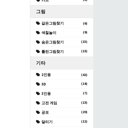
카드
그림
같은그림찾기
(6)
(9)
색칠놀이
(15)
숨은그림찾기
(13)
틀린그림찾기
기타
2인용
(42)
(14)
3D
(7)
3인용
(13)
고전 게임
(20)
공포
(12)
달리기