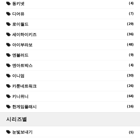
(4)
동키넷
(7)
디어유
(29)
로이월드
(36)
세이하이키즈
(48)
아이부라보
(9)
엔블러드
(4)
엔아트박스
(30)
이니엄
(26)
카툰네트워크
(64)
키니위니
(16)
한게임플래시
시리즈별
눈빛보내기
(5)