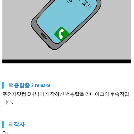
백층탈출 2 remake
주전자닷컴 E녀님이 제작하신 백층탈출 리메이크의 후속작입
니다.
제작자
E녀