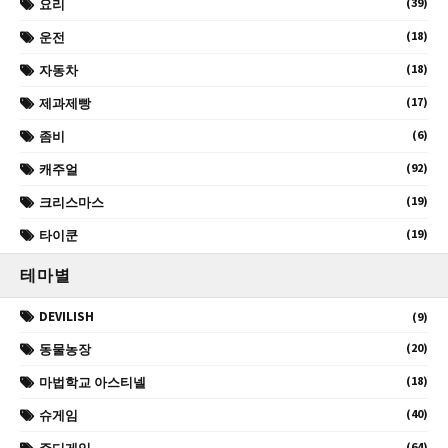
(39)
요리
(18)
운전
(18)
자동차
(17)
제과제빵
(6)
좀비
(92)
캐주얼
(19)
크리스마스
(19)
타이쿤
테마별
DEVILISH
(9)
(20)
동물농장
(18)
마법학교 아스티넬
(40)
슈게임
(64)