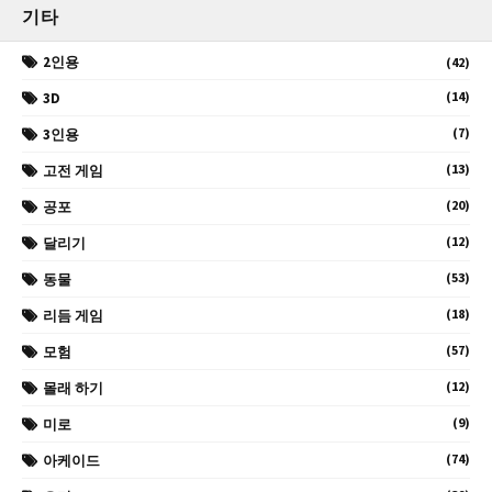
기타
2인용
(42)
(14)
3D
(7)
3인용
(13)
고전 게임
(20)
공포
(12)
달리기
(53)
동물
(18)
리듬 게임
(57)
모험
(12)
몰래 하기
(9)
미로
(74)
아케이드