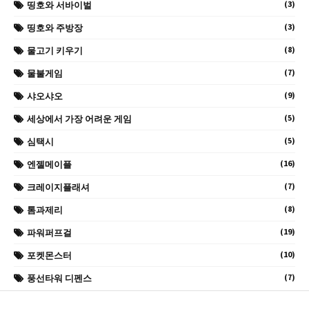
(3)
띵호와 서바이벌
(3)
띵호와 주방장
(8)
물고기 키우기
(7)
물불게임
(9)
샤오샤오
(5)
세상에서 가장 어려운 게임
(5)
심택시
(16)
엔젤메이플
(7)
크레이지플래셔
(8)
톰과제리
(19)
파워퍼프걸
(10)
포켓몬스터
(7)
풍선타워 디펜스