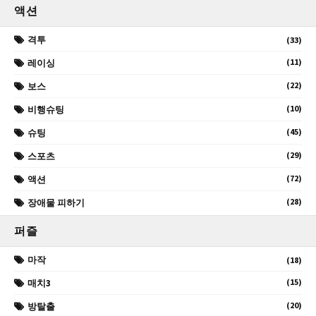
액션
격투
(33)
(11)
레이싱
(22)
보스
(10)
비행슈팅
(45)
슈팅
(29)
스포츠
(72)
액션
(28)
장애물 피하기
퍼즐
마작
(18)
(15)
매치3
(20)
방탈출