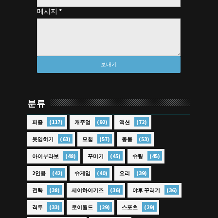
메시지
*
분류
(117)
(92)
(72)
퍼즐
캐주얼
액션
(63)
(57)
(53)
옷입히기
모험
동물
(48)
(45)
(45)
아이부라보
꾸미기
슈팅
(42)
(40)
(39)
2인용
슈게임
요리
(38)
(36)
(36)
전략
세이하이키즈
야후 꾸러기
(33)
(29)
(29)
격투
로이월드
스포츠