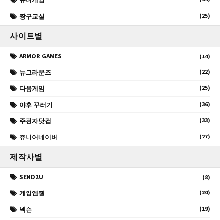
쥬디게임
(25)
짱구교실
사이트별
ARMOR GAMES
(14)
(22)
뉴그라운즈
(25)
다음게임
(36)
야후 꾸러기
(33)
주전자닷컴
(27)
쥬니어네이버
제작사별
SEND2U
(8)
(20)
게임엔젤
(19)
넥슨