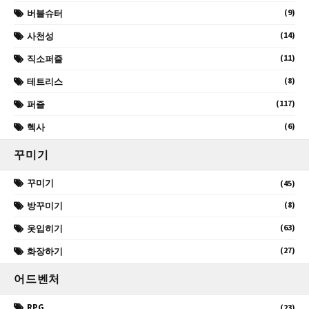
(9)
버블슈터
(14)
사천성
(11)
직소퍼즐
(8)
테트리스
(117)
퍼즐
(6)
헥사
꾸미기
꾸미기
(45)
(8)
방꾸미기
(63)
옷입히기
(27)
화장하기
어드벤처
RPG
(23)