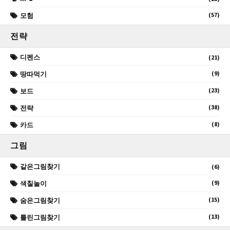
(57)
모험
전략
디펜스
(21)
(9)
땅따먹기
(23)
보드
(38)
전략
(8)
카드
그림
같은그림찾기
(6)
(9)
색칠놀이
(15)
숨은그림찾기
(13)
틀린그림찾기