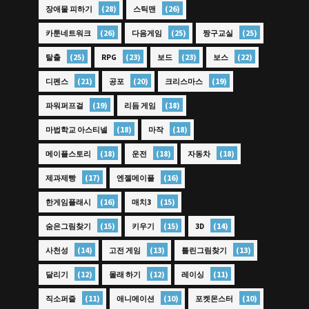
(28)
(26)
장애물 피하기
스틱맨
(26)
(25)
(25)
카툰네트워크
다음게임
짱구교실
(25)
(23)
(23)
(22)
탈출
RPG
보드
보스
(21)
(20)
(19)
디펜스
공포
크리스마스
(19)
(18)
파워퍼프걸
리듬 게임
(18)
(18)
마법학교 아스티넬
마작
(18)
(18)
(18)
메이플스토리
운전
자동차
(17)
(16)
제과제빵
엔젤메이플
(16)
(15)
한게임플래시
매치3
(15)
(15)
(14)
숨은그림찾기
키우기
3D
(14)
(13)
(13)
사천성
고전 게임
틀린그림찾기
(12)
(12)
(11)
달리기
몰래 하기
레이싱
(11)
(10)
(10)
직소퍼즐
애니메이션
포켓몬스터