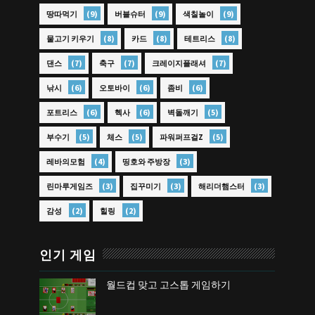
(9)
(9)
(9)
땅따먹기
버블슈터
색칠놀이
(8)
(8)
(8)
물고기 키우기
카드
테트리스
(7)
(7)
(7)
댄스
축구
크레이지플래셔
(6)
(6)
(6)
낚시
오토바이
좀비
(6)
(6)
(5)
포트리스
헥사
벽돌깨기
(5)
(5)
(5)
부수기
체스
파워퍼프걸Z
(4)
(3)
레바의모험
띵호와 주방장
(3)
(3)
(3)
린마루게임즈
집꾸미기
해리더햄스터
(2)
(2)
감성
힐링
인기 게임
월드컵 맞고 고스톱 게임하기