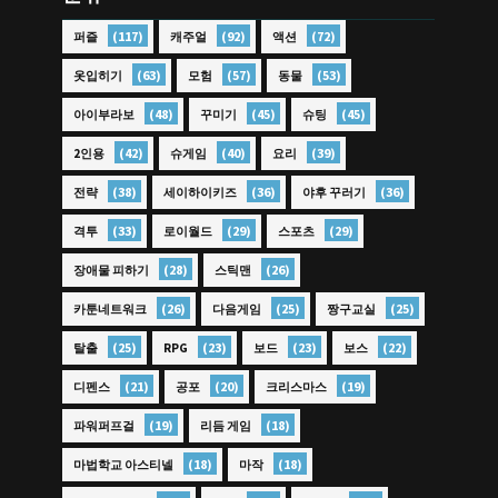
(117)
(92)
(72)
퍼즐
캐주얼
액션
(63)
(57)
(53)
옷입히기
모험
동물
(48)
(45)
(45)
아이부라보
꾸미기
슈팅
(42)
(40)
(39)
2인용
슈게임
요리
(38)
(36)
(36)
전략
세이하이키즈
야후 꾸러기
(33)
(29)
(29)
격투
로이월드
스포츠
(28)
(26)
장애물 피하기
스틱맨
(26)
(25)
(25)
카툰네트워크
다음게임
짱구교실
(25)
(23)
(23)
(22)
탈출
RPG
보드
보스
(21)
(20)
(19)
디펜스
공포
크리스마스
(19)
(18)
파워퍼프걸
리듬 게임
(18)
(18)
마법학교 아스티넬
마작