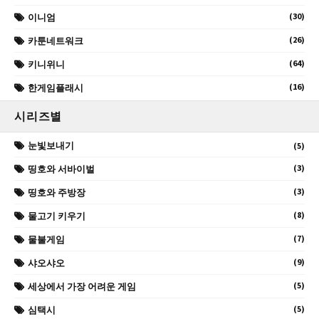
(30)
이니엄
(26)
카툰네트워크
(64)
키니위니
(16)
한게임플래시
시리즈별
눈빛보내기
(5)
(3)
띵호와 서바이벌
(3)
띵호와 주방장
(8)
물고기 키우기
(7)
물불게임
(9)
샤오샤오
(5)
세상에서 가장 어려운 게임
(5)
심택시