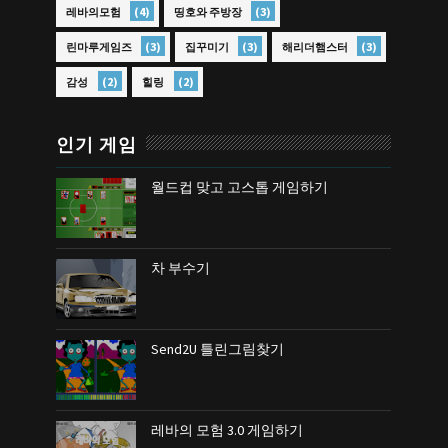
(4)
(3)
레바의모험
띵호와 주방장
(3)
(3)
(3)
린마루게임즈
집꾸미기
해리더햄스터
(2)
(2)
감성
힐링
인기 게임
월드컵 맞고 고스톱 게임하기
차 부수기
Send2U 틀린그림찾기
레바의 모험 3.0 게임하기