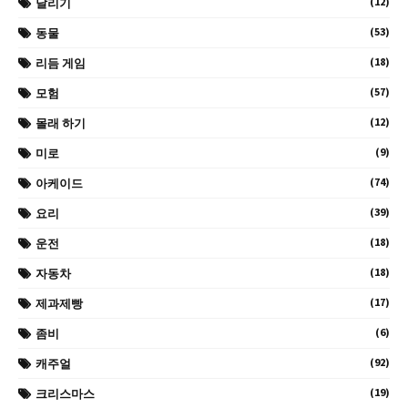
(12)
달리기
(53)
동물
(18)
리듬 게임
(57)
모험
(12)
몰래 하기
(9)
미로
(74)
아케이드
(39)
요리
(18)
운전
(18)
자동차
(17)
제과제빵
(6)
좀비
(92)
캐주얼
(19)
크리스마스