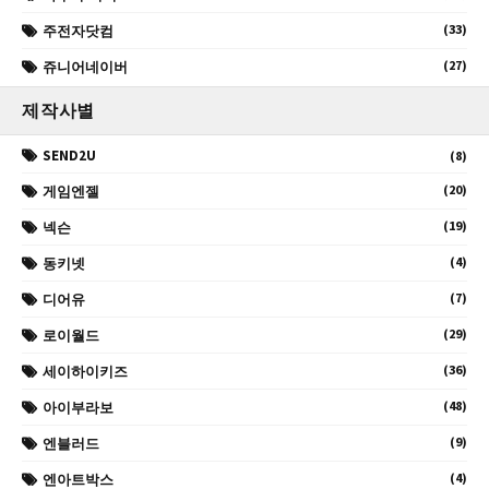
(33)
주전자닷컴
(27)
쥬니어네이버
제작사별
SEND2U
(8)
(20)
게임엔젤
(19)
넥슨
(4)
동키넷
(7)
디어유
(29)
로이월드
(36)
세이하이키즈
(48)
아이부라보
(9)
엔블러드
(4)
엔아트박스