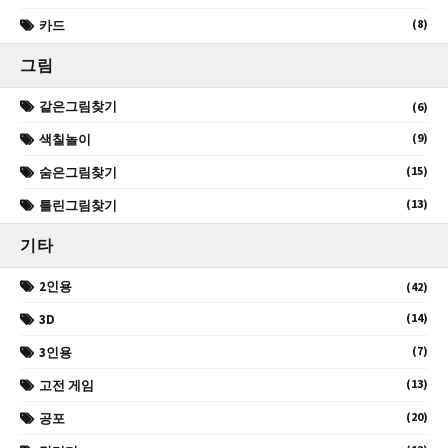
(8)
카드
그림
같은그림찾기
(6)
(9)
색칠놀이
(15)
숨은그림찾기
(13)
틀린그림찾기
기타
2인용
(42)
(14)
3D
(7)
3인용
(13)
고전 게임
(20)
공포