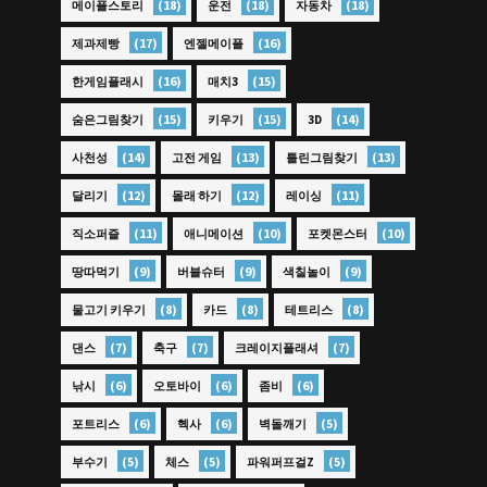
(18)
(18)
(18)
메이플스토리
운전
자동차
(17)
(16)
제과제빵
엔젤메이플
(16)
(15)
한게임플래시
매치3
(15)
(15)
(14)
숨은그림찾기
키우기
3D
(14)
(13)
(13)
사천성
고전 게임
틀린그림찾기
(12)
(12)
(11)
달리기
몰래 하기
레이싱
(11)
(10)
(10)
직소퍼즐
애니메이션
포켓몬스터
(9)
(9)
(9)
땅따먹기
버블슈터
색칠놀이
(8)
(8)
(8)
물고기 키우기
카드
테트리스
(7)
(7)
(7)
댄스
축구
크레이지플래셔
(6)
(6)
(6)
낚시
오토바이
좀비
(6)
(6)
(5)
포트리스
헥사
벽돌깨기
(5)
(5)
(5)
부수기
체스
파워퍼프걸Z