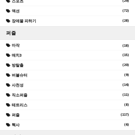
(29)
스포츠
(72)
액션
(28)
장애물 피하기
퍼즐
마작
(18)
(15)
매치3
(20)
방탈출
(9)
버블슈터
(14)
사천성
(11)
직소퍼즐
(8)
테트리스
(117)
퍼즐
(6)
헥사