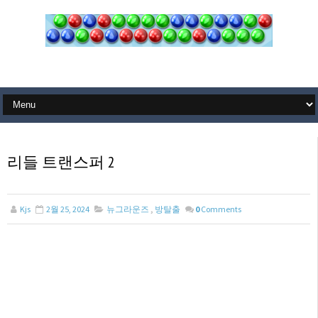
리들 트랜스퍼 2
Kjs
2월 25, 2024
뉴그라운즈
,
방탈출
0
Comments