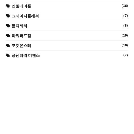
(16)
엔젤메이플
(7)
크레이지플래셔
(8)
톰과제리
(19)
파워퍼프걸
(10)
포켓몬스터
(7)
풍선타워 디펜스