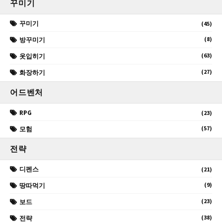
꾸미기
꾸미기
(45)
(8)
방꾸미기
(63)
옷입히기
(27)
화장하기
어드벤처
RPG
(23)
(57)
모험
전략
디펜스
(21)
(9)
땅따먹기
(23)
보드
(38)
전략